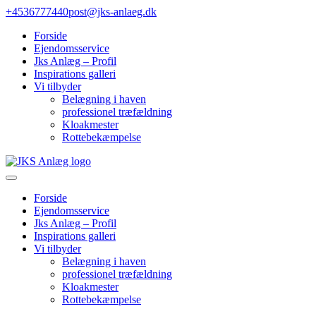
Gå
+4536777440
post@jks-anlaeg.dk
til
Forside
indhold
Ejendomsservice
Jks Anlæg – Profil
Inspirations galleri
Vi tilbyder
Belægning i haven
professionel træfældning
Kloakmester
Rottebekæmpelse
Forside
Ejendomsservice
Jks Anlæg – Profil
Inspirations galleri
Vi tilbyder
Belægning i haven
professionel træfældning
Kloakmester
Rottebekæmpelse