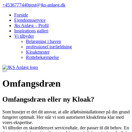
Gå
+4536777440
post@jks-anlaeg.dk
til
Forside
indhold
Ejendomsservice
Jks Anlæg – Profil
Inspirations galleri
Vi tilbyder
Belægning i haven
professionel træfældning
Kloakmester
Rottebekæmpelse
Omfangsdræn
Omfangsdræn eller ny Kloak?
Som husejer er det dit ansvar, at alle afløbsinstallationer på din grund
fungerer optimalt. Her står vi som autoriseret kloakfirma klar med
vores ekspertise.
Vi tilbyder en skræddersyet serviceaftale, der passer til dit behov. En