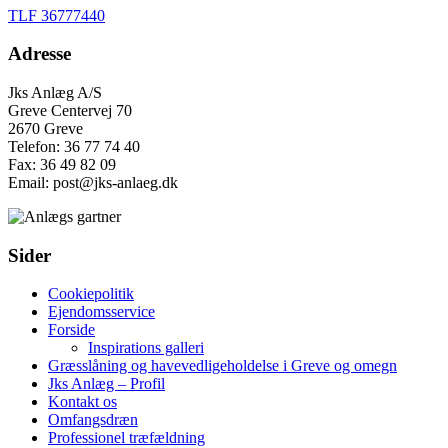
TLF 36777440
Adresse
Jks Anlæg A/S
Greve Centervej 70
2670 Greve
Telefon: 36 77 74 40
Fax: 36 49 82 09
Email: post@jks-anlaeg.dk
Sider
Cookiepolitik
Ejendomsservice
Forside
Inspirations galleri
Græsslåning og havevedligeholdelse i Greve og omegn
Jks Anlæg – Profil
Kontakt os
Omfangsdræn
Professionel træfældning