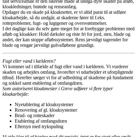
fast serviceaftale er den sikreste måde at undgå dyre skader på afløb,
kloakledninger, brønde og renseanlæg.
Opdager du en skade på kloaknettet, er vi altid parat til at udføre
kloakarbejde, så du undgår, at skaderne fører til f.eks.
rotteproblemer, fugt- og lugtgener og oversvømmelser.
I det daglige kan du selv gøre meget for at forebygge problemer med
afløb og kloakker: Hold dæksler og riste fri for jord, sten, blade og
andet, der kan stoppe afløbssystemet. Rens jævnligt tagrender for
blade og rengør jævnligt gulvafløbene grundigt.
Fugt eller vand i kælderen?
Vi kommer ud i tilfælde af fugt eller vand i kælderen. Vi vurderer
skaden og arbejdes omfang, hvorefter vi udarbejder et uforpligtende
tilbud. Herefter sørger vi for af udbedring af skaderne på fundament
og sokkel samt etablering af omfangdræn.
Som autoriseret kloakmester i Greve udfører vi flere typer
kloakarbejde:
Nyetablering af kloaksystemer
Renovering af gl. kloaksystemer
Brud- og rotteskader
Etablering af omfangsdræn
Eftersyn med trykspuling
Vi står klar til af hjælpe med dit projekt, intet er for stort eller småt