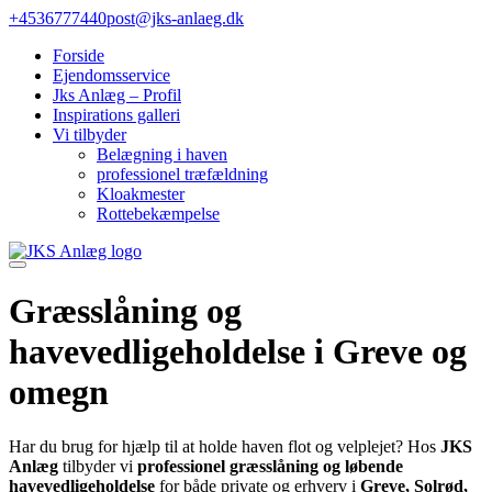
Gå
+4536777440
post@jks-anlaeg.dk
til
Forside
indhold
Ejendomsservice
Jks Anlæg – Profil
Inspirations galleri
Vi tilbyder
Belægning i haven
professionel træfældning
Kloakmester
Rottebekæmpelse
Græsslåning og
havevedligeholdelse i Greve og
omegn
Har du brug for hjælp til at holde haven flot og velplejet? Hos
JKS
Anlæg
tilbyder vi
professionel græsslåning og løbende
havevedligeholdelse
for både private og erhverv i
Greve, Solrød,