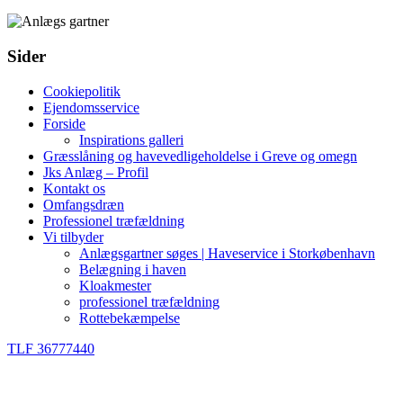
Sider
Cookiepolitik
Ejendomsservice
Forside
Inspirations galleri
Græsslåning og havevedligeholdelse i Greve og omegn
Jks Anlæg – Profil
Kontakt os
Omfangsdræn
Professionel træfældning
Vi tilbyder
Anlægsgartner søges | Haveservice i Storkøbenhavn
Belægning i haven
Kloakmester
professionel træfældning
Rottebekæmpelse
TLF 36777440