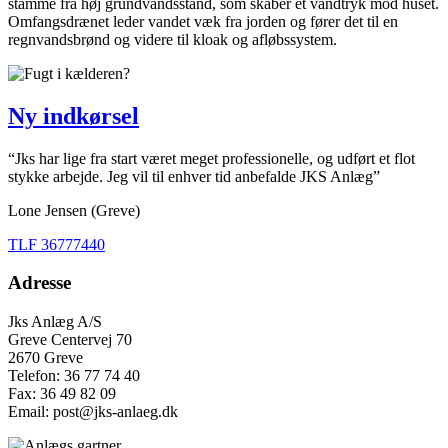
stamme fra høj grundvandsstand, som skaber et vandtryk mod huset.
Omfangsdrænet leder vandet væk fra jorden og fører det til en
regnvandsbrønd og videre til kloak og afløbssystem.
Ny indkørsel
“Jks har lige fra start været meget professionelle, og udført et flot
stykke arbejde. Jeg vil til enhver tid anbefalde JKS Anlæg”
Lone Jensen (Greve)
TLF 36777440
Adresse
Jks Anlæg A/S
Greve Centervej 70
2670 Greve
Telefon: 36 77 74 40
Fax: 36 49 82 09
Email: post@jks-anlaeg.dk