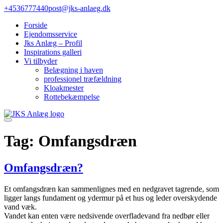
Gå
+4536777440
post@jks-anlaeg.dk
til
Forside
indhold
Ejendomsservice
Jks Anlæg – Profil
Inspirations galleri
Vi tilbyder
Belægning i haven
professionel træfældning
Kloakmester
Rottebekæmpelse
Tag:
Omfangsdræn
Omfangsdræn?
Et omfangsdræn kan sammenlignes med en nedgravet tagrende, som
ligger langs fundament og ydermur på et hus og leder overskydende
vand væk.
Vandet kan enten være nedsivende overfladevand fra nedbør eller